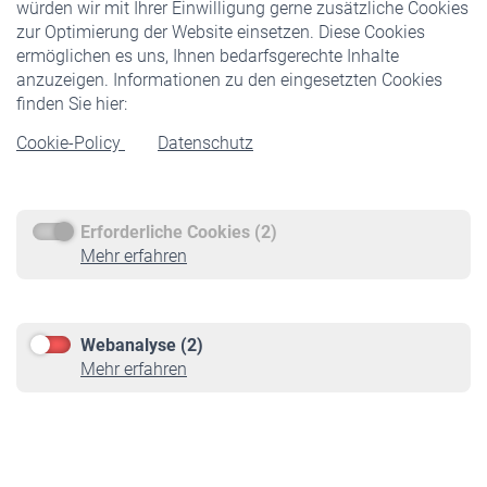
würden wir mit Ihrer Einwilligung gerne zusätzliche Cookies
Veranstaltungen
zur Optimierung der Website einsetzen. Diese Cookies
ermöglichen es uns, Ihnen bedarfsgerechte Inhalte
anzuzeigen. Informationen zu den eingesetzten Cookies
Rentner
finden Sie hier:
Rentenbeginn
Cookie-Policy
Datenschutz
Rente beantragen
Rentenauszahlung
Erforderliche Cookies (2)
Service
Mehr erfahren
Informationen
Kontakt & Beratung
Downloadcenter
Webanalyse (2)
Online-Rechner
Mehr erfahren
VBLnewsletter
Kontakt
Impressum