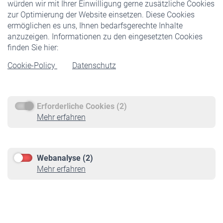
würden wir mit Ihrer Einwilligung gerne zusätzliche Cookies
Veranstaltungen
zur Optimierung der Website einsetzen. Diese Cookies
ermöglichen es uns, Ihnen bedarfsgerechte Inhalte
anzuzeigen. Informationen zu den eingesetzten Cookies
Rentner
finden Sie hier:
Rentenbeginn
Cookie-Policy
Datenschutz
Rente beantragen
Rentenauszahlung
Erforderliche Cookies (2)
Service
Mehr erfahren
Informationen
Kontakt & Beratung
Downloadcenter
Webanalyse (2)
Online-Rechner
Mehr erfahren
VBLnewsletter
Kontakt
Impressum