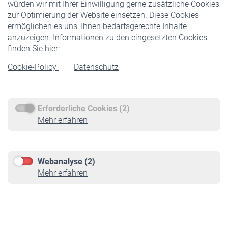
würden wir mit Ihrer Einwilligung gerne zusätzliche Cookies
Veranstaltungen
zur Optimierung der Website einsetzen. Diese Cookies
ermöglichen es uns, Ihnen bedarfsgerechte Inhalte
anzuzeigen. Informationen zu den eingesetzten Cookies
Rentner
finden Sie hier:
Rentenbeginn
Cookie-Policy
Datenschutz
Rente beantragen
Rentenauszahlung
Erforderliche Cookies (2)
Service
Mehr erfahren
Informationen
Kontakt & Beratung
Downloadcenter
Webanalyse (2)
Online-Rechner
Mehr erfahren
VBLnewsletter
Kontakt
Impressum