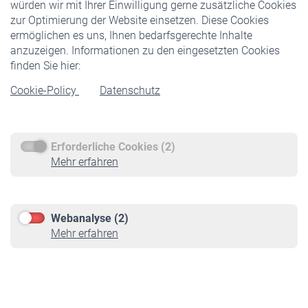
würden wir mit Ihrer Einwilligung gerne zusätzliche Cookies
Veranstaltungen
zur Optimierung der Website einsetzen. Diese Cookies
ermöglichen es uns, Ihnen bedarfsgerechte Inhalte
anzuzeigen. Informationen zu den eingesetzten Cookies
Rentner
finden Sie hier:
Rentenbeginn
Cookie-Policy
Datenschutz
Rente beantragen
Rentenauszahlung
Erforderliche Cookies (2)
Service
Mehr erfahren
Informationen
Kontakt & Beratung
Downloadcenter
Webanalyse (2)
Online-Rechner
Mehr erfahren
VBLnewsletter
Kontakt
Impressum