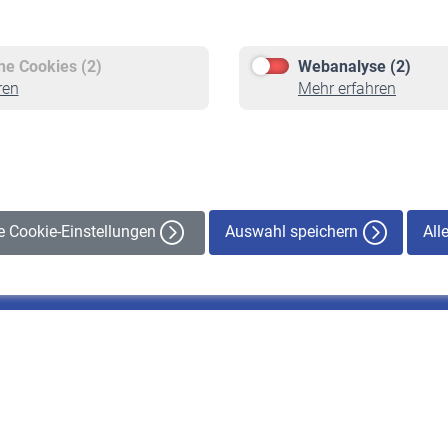
Versicherte
Rentner
Pflichtversicherung
Rentenbeginn
Freiwillige Versicherung
Rente beantragen
che Cookies (2)
Webanalyse (2)
Staatliche Förderung
Rentenauszahlung
ren
Mehr erfahren
Veranstaltungen
Auswahl speichern
All
le Cookie-Einstellungen