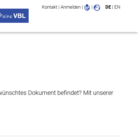
Leichte Sprache
Gebärdenspr
Kontakt
|
Anmelden
|
|
DE
|
EN
Suche
ü öffnen
 VBL Untermenü öffnen
gewünschtes Dokument befindet? Mit unserer