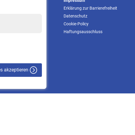
Service
Impressum
Informationen
Erklärung zur Barrierefreiheit
Kontakt & Beratung
Datenschutz
Downloadcenter
Cookie-Policy
Online-Rechner
Haftungsausschluss
VBLnewsletter
Kontakt
es akzeptieren