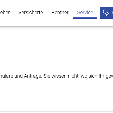
geber
Versicherte
Rentner
Service
öffnen
ber Untermenü öffnen
Versicherte Untermenü öffnen
Rentner Untermenü öffnen
Service Untermen
Meine
rmulare und Anträge. Sie wissen nicht, wo sich Ihr 