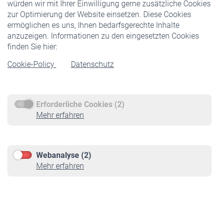
würden wir mit Ihrer Einwilligung gerne zusätzliche Cookies
Veranstaltungen
zur Optimierung der Website einsetzen. Diese Cookies
ermöglichen es uns, Ihnen bedarfsgerechte Inhalte
anzuzeigen. Informationen zu den eingesetzten Cookies
Rentner
finden Sie hier:
Rentenbeginn
Cookie-Policy
Datenschutz
Rente beantragen
Rentenauszahlung
Erforderliche Cookies (2)
Service
Mehr erfahren
Informationen
Kontakt & Beratung
Downloadcenter
Webanalyse (2)
Online-Rechner
Mehr erfahren
VBLnewsletter
Kontakt
Impressum