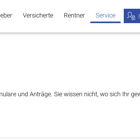
geber
Versicherte
Rentner
Service
öffnen
ber Untermenü öffnen
Versicherte Untermenü öffnen
Rentner Untermenü öffnen
Service Untermen
Meine
rmulare und Anträge. Sie wissen nicht, wo sich Ihr 