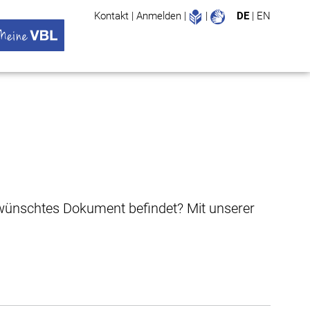
Leichte Sprache
Gebärdenspr
Kontakt
|
Anmelden
|
|
DE
|
EN
Suche
ü öffnen
 VBL Untermenü öffnen
gewünschtes Dokument befindet? Mit unserer