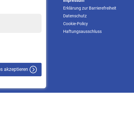
Service
Impressum
Informationen
Erklärung zur Barrierefreiheit
Kontakt & Beratung
Datenschutz
Downloadcenter
Cookie-Policy
Online-Rechner
Haftungsausschluss
VBLnewsletter
Kontakt
es akzeptieren