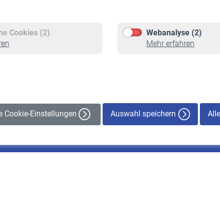
Versicherte
Rentner
Pflichtversicherung
Rentenbeginn
Freiwillige Versicherung
Rente beantragen
che Cookies (2)
Webanalyse (2)
Staatliche Förderung
Rentenauszahlung
ren
Mehr erfahren
Veranstaltungen
Auswahl speichern
All
le Cookie-Einstellungen