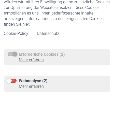
würden wir mit Ihrer Einwilligung gerne zusätzliche Cookies
Veranstaltungen
zur Optimierung der Website einsetzen. Diese Cookies
ermöglichen es uns, Ihnen bedarfsgerechte Inhalte
anzuzeigen. Informationen zu den eingesetzten Cookies
Rentner
finden Sie hier:
Rentenbeginn
Cookie-Policy
Datenschutz
Rente beantragen
Rentenauszahlung
Erforderliche Cookies (2)
Service
Mehr erfahren
Informationen
Kontakt & Beratung
Downloadcenter
Webanalyse (2)
Online-Rechner
Mehr erfahren
VBLnewsletter
Kontakt
Impressum