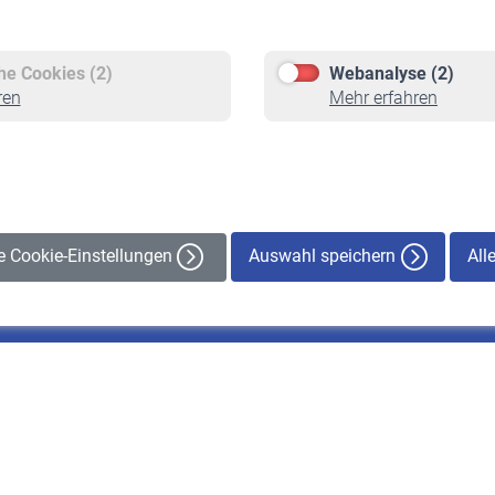
Versicherte
Rentner
Pflichtversicherung
Rentenbeginn
Freiwillige Versicherung
Rente beantragen
che Cookies (2)
Webanalyse (2)
Staatliche Förderung
Rentenauszahlung
ren
Mehr erfahren
Veranstaltungen
Auswahl speichern
All
le Cookie-Einstellungen