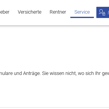
geber
Versicherte
Rentner
Service
öffnen
ber Untermenü öffnen
Versicherte Untermenü öffnen
Rentner Untermenü öffnen
Service Untermen
Meine
rmulare und Anträge. Sie wissen nicht, wo sich Ihr 