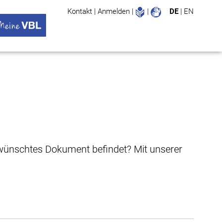
Leichte Sprache
Gebärdenspr
Kontakt
|
Anmelden
|
|
DE
|
EN
Suche
ü öffnen
 VBL Untermenü öffnen
gewünschtes Dokument befindet? Mit unserer