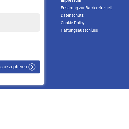
Service
Impressum
Informationen
Erklärung zur Barrierefreiheit
Kontakt & Beratung
Datenschutz
Downloadcenter
Cookie-Policy
Online-Rechner
Haftungsausschluss
VBLnewsletter
Kontakt
es akzeptieren