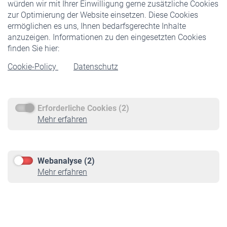
würden wir mit Ihrer Einwilligung gerne zusätzliche Cookies
Veranstaltungen
zur Optimierung der Website einsetzen. Diese Cookies
ermöglichen es uns, Ihnen bedarfsgerechte Inhalte
anzuzeigen. Informationen zu den eingesetzten Cookies
Rentner
finden Sie hier:
Rentenbeginn
Cookie-Policy
Datenschutz
Rente beantragen
Rentenauszahlung
Erforderliche Cookies (2)
Service
Mehr erfahren
Informationen
Kontakt & Beratung
Downloadcenter
Webanalyse (2)
Online-Rechner
Mehr erfahren
VBLnewsletter
Kontakt
Impressum