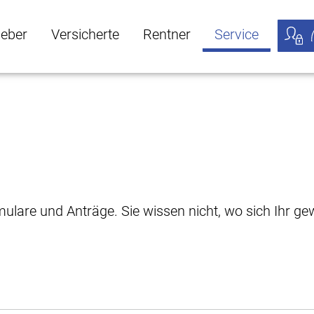
geber
Versicherte
Rentner
Service
öffnen
ber Untermenü öffnen
Versicherte Untermenü öffnen
Rentner Untermenü öffnen
Service Untermen
Meine
rmulare und Anträge. Sie wissen nicht, wo sich Ihr 