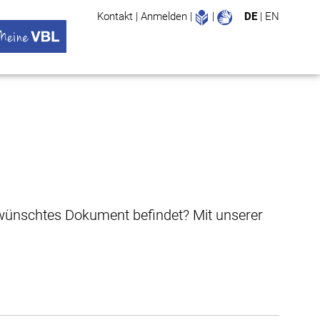
Leichte Sprache
Gebärdenspr
Kontakt
|
Anmelden
|
|
DE
|
EN
Suche
ü öffnen
 VBL Untermenü öffnen
gewünschtes Dokument befindet? Mit unserer