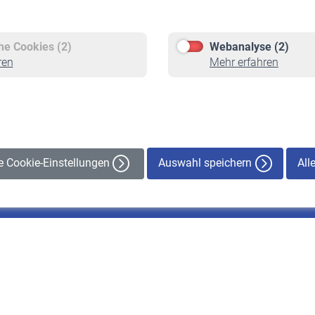
Versicherte
Rentner
Pflichtversicherung
Rentenbeginn
Freiwillige Versicherung
Rente beantragen
che Cookies (2)
Webanalyse (2)
Staatliche Förderung
Rentenauszahlung
ren
Mehr erfahren
Veranstaltungen
Auswahl speichern
All
le Cookie-Einstellungen