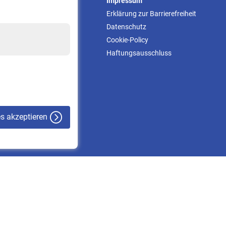
Service
Impressum
Informationen
Erklärung zur Barrierefreiheit
Kontakt & Beratung
Datenschutz
Downloadcenter
Cookie-Policy
Online-Rechner
Haftungsausschluss
VBLnewsletter
Kontakt
es akzeptieren