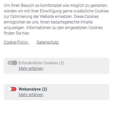
Um Ihren Besuch so komfortabel wie möglich zu gestalten,
Staatliche Förderung
würden wir mit Ihrer Einwilligung gerne zusätzliche Cookies
Veranstaltungen
zur Optimierung der Website einsetzen. Diese Cookies
ermöglichen es uns, Ihnen bedarfsgerechte Inhalte
anzuzeigen. Informationen zu den eingesetzten Cookies
Rentner
finden Sie hier:
Rentenbeginn
Cookie-Policy
Datenschutz
Rente beantragen
Rentenauszahlung
Erforderliche Cookies (2)
Service
Mehr erfahren
Informationen
Kontakt & Beratung
Downloadcenter
Webanalyse (2)
Online-Rechner
Mehr erfahren
VBLnewsletter
Kontakt