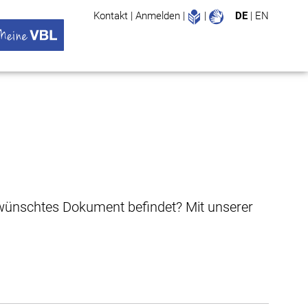
Leichte Sprache
Gebärdenspr
Kontakt
|
Anmelden
|
|
DE
|
EN
Suche
ü öffnen
 VBL Untermenü öffnen
gewünschtes Dokument befindet? Mit unserer