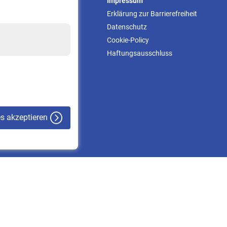
Service
Impressum
Informationen
Erklärung zur Barrierefreiheit
Kontakt & Beratung
Datenschutz
Downloadcenter
Cookie-Policy
Online-Rechner
Haftungsausschluss
VBLnewsletter
Kontakt
es akzeptieren