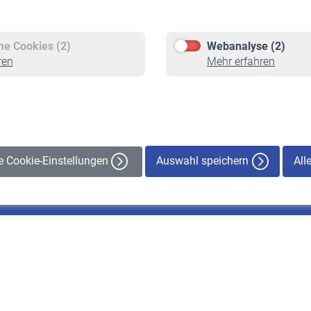
Versicherte
Rentner
Pflichtversicherung
Rentenbeginn
Freiwillige Versicherung
Rente beantragen
che Cookies (2)
Webanalyse (2)
Staatliche Förderung
Rentenauszahlung
ren
Mehr erfahren
Veranstaltungen
Auswahl speichern
All
le Cookie-Einstellungen