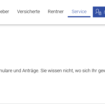
geber
Versicherte
Rentner
Service
öffnen
ber Untermenü öffnen
Versicherte Untermenü öffnen
Rentner Untermenü öffnen
Service Untermen
Meine
rmulare und Anträge. Sie wissen nicht, wo sich Ihr 