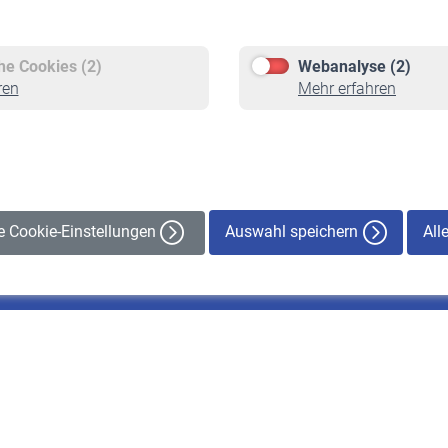
Versicherte
Rentner
Pflichtversicherung
Rentenbeginn
Freiwillige Versicherung
Rente beantragen
che Cookies (2)
Webanalyse (2)
Staatliche Förderung
Rentenauszahlung
ren
Mehr erfahren
Veranstaltungen
Auswahl speichern
All
le Cookie-Einstellungen