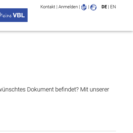
Leichte Sprache
Gebärdenspr
Kontakt
|
Anmelden
|
|
DE
|
EN
Suche
ü öffnen
 VBL Untermenü öffnen
gewünschtes Dokument befindet? Mit unserer