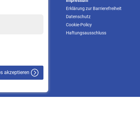
Service
Impressum
Informationen
Erklärung zur Barrierefreiheit
Kontakt & Beratung
Datenschutz
Downloadcenter
Cookie-Policy
Online-Rechner
Haftungsausschluss
VBLnewsletter
Kontakt
es akzeptieren