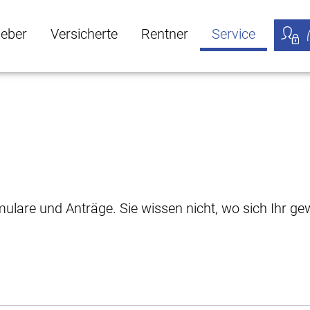
geber
Versicherte
Rentner
Service
öffnen
ber Untermenü öffnen
Versicherte Untermenü öffnen
Rentner Untermenü öffnen
Service Untermen
Meine
rmulare und Anträge. Sie wissen nicht, wo sich Ihr 