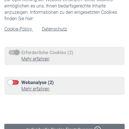
ermöglichen es uns, Ihnen bedarfsgerechte Inhalte
anzuzeigen. Informationen zu den eingesetzten Cookies
Rentner
finden Sie hier:
Rentenbeginn
Cookie-Policy
Datenschutz
Rente beantragen
Rentenauszahlung
Erforderliche Cookies (2)
Service
Mehr erfahren
Informationen
Kontakt & Beratung
Downloadcenter
Webanalyse (2)
Online-Rechner
Mehr erfahren
VBLnewsletter
Kontakt
Impressum
Erklärung zur Barrierefreiheit