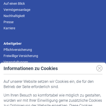
Auf einen Blick
Vermögensanlage
Nachhaltigkeit
Presse
Karriere
Arbeitgeber
Pflichtversicherung
Freiwillige Versicherung
Veranstaltungen
Informationen zu Cookies
Versicherte
Auf unserer Website setzen wir Cookies ein, die für den
Pflichtversicherung
Betrieb der Seite erforderlich sind.
Freiwillige Versicherung
Um Ihren Besuch so komfortabel wie möglich zu gestalten,
Staatliche Förderung
würden wir mit Ihrer Einwilligung gerne zusätzliche Cookies
Veranstaltungen
zur Optimierung der Website einsetzen. Diese Cookies