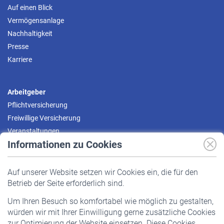
Auf einen Blick
Vermögensanlage
Nachhaltigkeit
Presse
Karriere
Arbeitgeber
Pflichtversicherung
Freiwillige Versicherung
Veranstaltungen
Informationen zu Cookies
Versicherte
Auf unserer Website setzen wir Cookies ein, die für den
Pflichtversicherung
Betrieb der Seite erforderlich sind.
Freiwillige Versicherung
Um Ihren Besuch so komfortabel wie möglich zu gestalten,
Staatliche Förderung
würden wir mit Ihrer Einwilligung gerne zusätzliche Cookies
Veranstaltungen
zur Optimierung der Website einsetzen. Diese Cookies