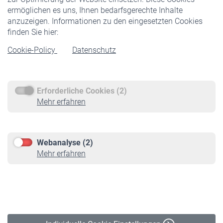
ermöglichen es uns, Ihnen bedarfsgerechte Inhalte
anzuzeigen. Informationen zu den eingesetzten Cookies
Rentner
finden Sie hier:
Rentenbeginn
Cookie-Policy
Datenschutz
Rente beantragen
Rentenauszahlung
Erforderliche Cookies (2)
Service
Mehr erfahren
Informationen
Kontakt & Beratung
Downloadcenter
Webanalyse (2)
Online-Rechner
Mehr erfahren
VBLnewsletter
Kontakt
Impressum
Erklärung zur Barrierefreiheit