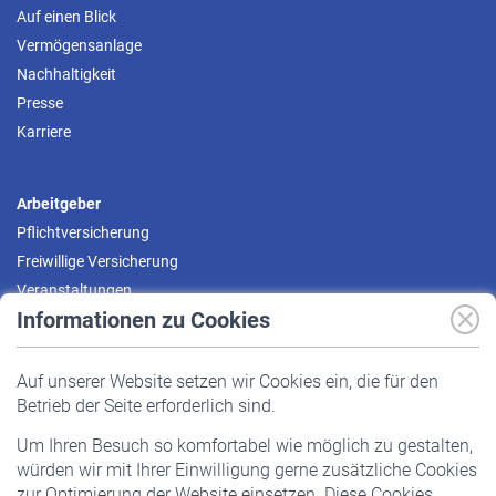
Auf einen Blick
Vermögensanlage
Nachhaltigkeit
Presse
Karriere
Arbeitgeber
Pflichtversicherung
Freiwillige Versicherung
Veranstaltungen
Informationen zu Cookies
Versicherte
Auf unserer Website setzen wir Cookies ein, die für den
Pflichtversicherung
Betrieb der Seite erforderlich sind.
Freiwillige Versicherung
Um Ihren Besuch so komfortabel wie möglich zu gestalten,
Staatliche Förderung
würden wir mit Ihrer Einwilligung gerne zusätzliche Cookies
Veranstaltungen
zur Optimierung der Website einsetzen. Diese Cookies