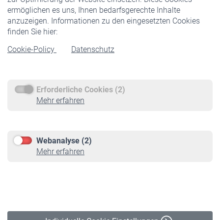
ermöglichen es uns, Ihnen bedarfsgerechte Inhalte
anzuzeigen. Informationen zu den eingesetzten Cookies
Rentner
finden Sie hier:
Rentenbeginn
Cookie-Policy
Datenschutz
Rente beantragen
Rentenauszahlung
Erforderliche Cookies (2)
Service
Mehr erfahren
Informationen
Kontakt & Beratung
Downloadcenter
Webanalyse (2)
Online-Rechner
Mehr erfahren
VBLnewsletter
Kontakt
Impressum
Erklärung zur Barrierefreiheit