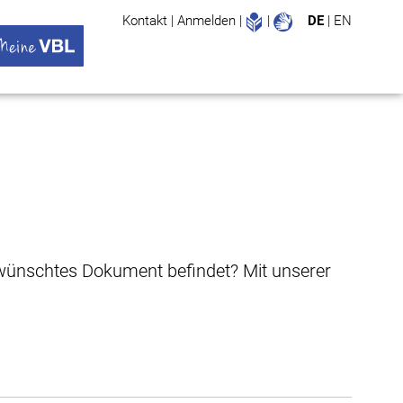
Leichte Sprache
Gebärdenspr
Kontakt
|
Anmelden
|
|
DE
|
EN
Suche
ü öffnen
 VBL Untermenü öffnen
gewünschtes Dokument befindet? Mit unserer