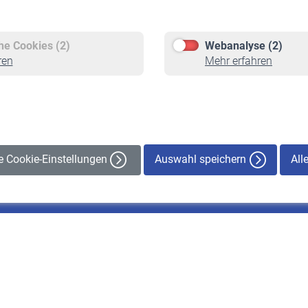
Versicherte
Rentner
Pflichtversicherung
Rentenbeginn
Freiwillige Versicherung
Rente beantragen
che Cookies (2)
Webanalyse (2)
Staatliche Förderung
Rentenauszahlung
ren
Mehr erfahren
Veranstaltungen
Auswahl speichern
All
le Cookie-Einstellungen