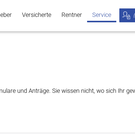
geber
Versicherte
Rentner
Service
öffnen
ber Untermenü öffnen
Versicherte Untermenü öffnen
Rentner Untermenü öffnen
Service Untermen
Meine
rmulare und Anträge. Sie wissen nicht, wo sich Ihr 