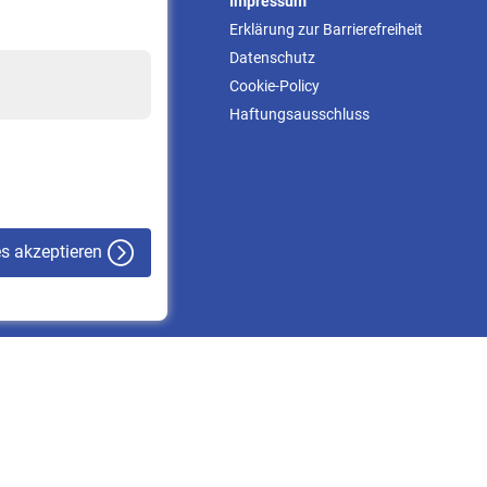
Service
Impressum
Informationen
Erklärung zur Barrierefreiheit
Kontakt & Beratung
Datenschutz
Downloadcenter
Cookie-Policy
Online-Rechner
Haftungsausschluss
VBLnewsletter
Kontakt
es akzeptieren