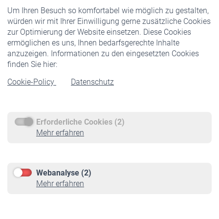
Um Ihren Besuch so komfortabel wie möglich zu gestalten,
Staatliche Förderung
würden wir mit Ihrer Einwilligung gerne zusätzliche Cookies
Veranstaltungen
zur Optimierung der Website einsetzen. Diese Cookies
ermöglichen es uns, Ihnen bedarfsgerechte Inhalte
anzuzeigen. Informationen zu den eingesetzten Cookies
Rentner
finden Sie hier:
Rentenbeginn
Cookie-Policy
Datenschutz
Rente beantragen
Rentenauszahlung
Erforderliche Cookies (2)
Service
Mehr erfahren
Informationen
Kontakt & Beratung
Downloadcenter
Webanalyse (2)
Online-Rechner
Mehr erfahren
VBLnewsletter
Kontakt