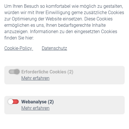
Um Ihren Besuch so komfortabel wie möglich zu gestalten,
Staatliche Förderung
würden wir mit Ihrer Einwilligung gerne zusätzliche Cookies
Veranstaltungen
zur Optimierung der Website einsetzen. Diese Cookies
ermöglichen es uns, Ihnen bedarfsgerechte Inhalte
anzuzeigen. Informationen zu den eingesetzten Cookies
Rentner
finden Sie hier:
Rentenbeginn
Cookie-Policy
Datenschutz
Rente beantragen
Rentenauszahlung
Erforderliche Cookies (2)
Service
Mehr erfahren
Informationen
Kontakt & Beratung
Downloadcenter
Webanalyse (2)
Online-Rechner
Mehr erfahren
VBLnewsletter
Kontakt