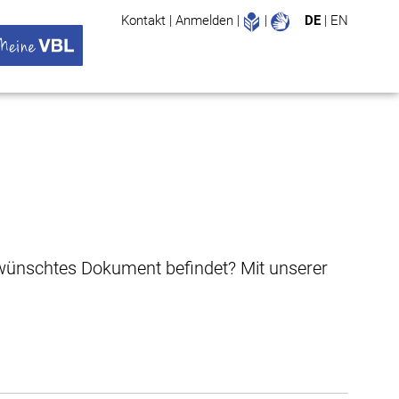
Leichte Sprache
Gebärdenspr
Kontakt
|
Anmelden
|
|
DE
|
EN
Suche
ü öffnen
 VBL Untermenü öffnen
gewünschtes Dokument befindet? Mit unserer