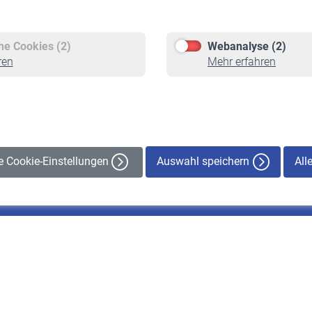
Versicherte
Rentner
Pflichtversicherung
Rentenbeginn
Freiwillige Versicherung
Rente beantragen
che Cookies (2)
Webanalyse (2)
Staatliche Förderung
Rentenauszahlung
ren
Mehr erfahren
Veranstaltungen
Auswahl speichern
All
le Cookie-Einstellungen