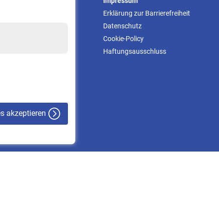
Service
Impressum
Informationen
Erklärung zur Barrierefreiheit
Kontakt & Beratung
Datenschutz
Downloadcenter
Cookie-Policy
Online-Rechner
Haftungsausschluss
VBLnewsletter
Kontakt
es akzeptieren