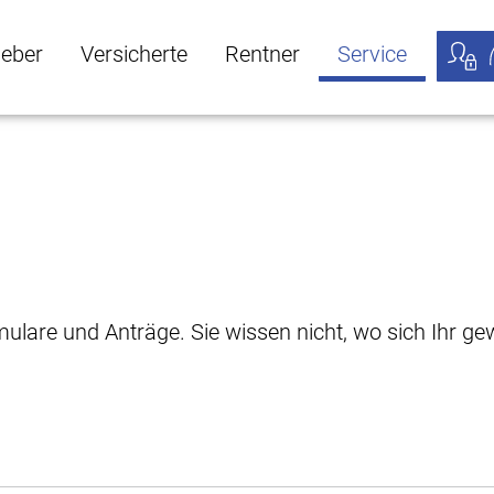
geber
Versicherte
Rentner
Service
öffnen
ber Untermenü öffnen
Versicherte Untermenü öffnen
Rentner Untermenü öffnen
Service Untermen
Meine
rmulare und Anträge. Sie wissen nicht, wo sich Ihr 