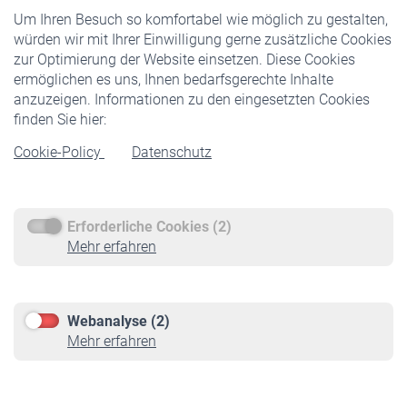
Um Ihren Besuch so komfortabel wie möglich zu gestalten,
Staatliche Förderung
würden wir mit Ihrer Einwilligung gerne zusätzliche Cookies
Veranstaltungen
zur Optimierung der Website einsetzen. Diese Cookies
ermöglichen es uns, Ihnen bedarfsgerechte Inhalte
anzuzeigen. Informationen zu den eingesetzten Cookies
Rentner
finden Sie hier:
Rentenbeginn
Cookie-Policy
Datenschutz
Rente beantragen
Rentenauszahlung
Erforderliche Cookies (2)
Service
Mehr erfahren
Informationen
Kontakt & Beratung
Downloadcenter
Webanalyse (2)
Online-Rechner
Mehr erfahren
VBLnewsletter
Kontakt