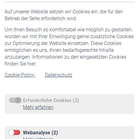
Versicherte
Auf unserer Website setzen wir Cookies ein, die für den
Pflichtversicherung
Betrieb der Seite erforderlich sind.
Freiwillige Versicherung
Um Ihren Besuch so komfortabel wie möglich zu gestalten,
Staatliche Förderung
würden wir mit Ihrer Einwilligung gerne zusätzliche Cookies
Veranstaltungen
zur Optimierung der Website einsetzen. Diese Cookies
ermöglichen es uns, Ihnen bedarfsgerechte Inhalte
anzuzeigen. Informationen zu den eingesetzten Cookies
Rentner
finden Sie hier:
Rentenbeginn
Cookie-Policy
Datenschutz
Rente beantragen
Rentenauszahlung
Erforderliche Cookies (2)
Service
Mehr erfahren
Informationen
Kontakt & Beratung
Downloadcenter
Webanalyse (2)
Online-Rechner