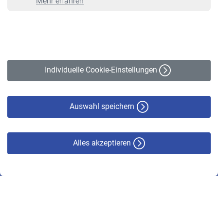
Mehr erfahren
VBLnewsletter
Kontakt
Impressum
Erklärung zur Barrierefreiheit
Individuelle Cookie-Einstellungen
Datenschutz
Cookie-Policy
Haftungsausschluss
Auswahl speichern
Alles akzeptieren
© VBL 2026