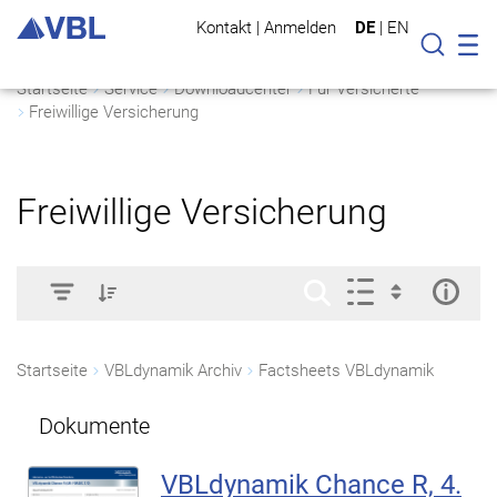
Kontakt
|
Anmelden
DE
|
EN
Mo
Suche
Startseite
Service
Downloadcenter
Für Versicherte
Freiwillige Versicherung
Freiwillige Versicherung
Startseite
VBLdynamik Archiv
Factsheets VBLdynamik
Dokumente
VBLdynamik Chance R, 4.