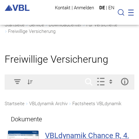
Kontakt
|
Anmelden
DE
|
EN
Mo
Suche
Startseite
Service
Downloadcenter
Für Versicherte
Freiwillige Versicherung
Freiwillige Versicherung
Startseite
VBLdynamik Archiv
Factsheets VBLdynamik
Dokumente
VBLdynamik Chance R, 4.