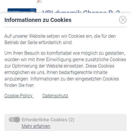
VBLdynamik Chance R, 2.
Informationen zu Cookies
Quartal 2016
Factsheet VBLdynamik
Auf unserer Website setzen wir Cookies ein, die für den
Betrieb der Seite erforderlich sind.
Zuletzt aktualisiert: Wed Jul 06
22:00:00 UTC 2016
Um Ihren Besuch so komfortabel wie möglich zu gestalten,
würden wir mit Ihrer Einwilligung gerne zusätzliche Cookies
Herunterladen
(PDF, 341 KB)
zur Optimierung der Website einsetzen. Diese Cookies
ermöglichen es uns, Ihnen bedarfsgerechte Inhalte
anzuzeigen. Informationen zu den eingesetzten Cookies
finden Sie hier:
VBLdynamik Chance R, 2.
Cookie-Policy
Datenschutz
Quartal 2015
Factsheet VBLdynamik
Zuletzt aktualisiert: Tue Jul 07
Erforderliche Cookies (2)
Mehr erfahren
22:00:00 UTC 2015