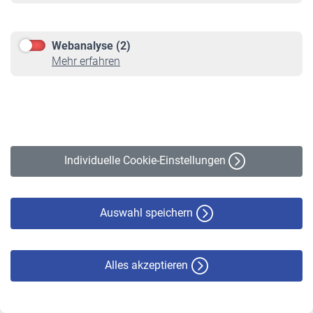
Herunterladen
(PDF, 263 KB)
Webanalyse (2)
Mehr erfahren
VBLdynamik Chance R, 2.
Quartal 2014
Factsheet VBLdynamik
Zuletzt aktualisiert: Wed Aug 06
Individuelle Cookie-Einstellungen
22:00:00 UTC 2014
Herunterladen
(PDF, 253 KB)
Auswahl speichern
VBLdynamik Chance R, 2.
Alles akzeptieren
Quartal 2013
Factsheet VBLdynamik