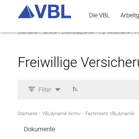
Die VBL
Arbeit
Startseite
Service
Downloadcenter
Für Versicherte
Fr
Die VBL Untermenü 
Arbeitge
Freiwillige Versiche
Filter
Startseite
VBLdynamik Archiv
Factsheets VBLdynamik
Dokumente