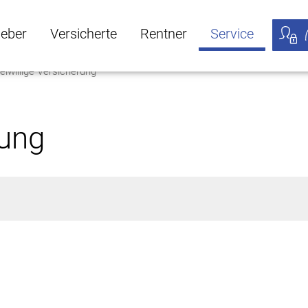
geber
Versicherte
Rentner
Service
eiwillige Versicherung
öffnen
ber Untermenü öffnen
Versicherte Untermenü öffnen
Rentner Untermenü öffnen
Service Untermen
Meine
rung