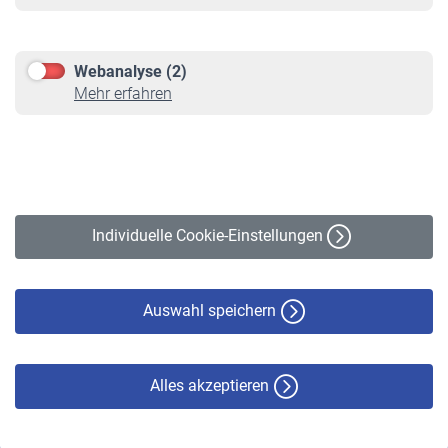
Informationen
Kontakt & Beratung
Downloadcenter
Webanalyse (2)
Online-Rechner
Mehr erfahren
VBLnewsletter
Kontakt
Impressum
Erklärung zur Barrierefreiheit
Individuelle Cookie-Einstellungen
Datenschutz
Cookie-Policy
Haftungsausschluss
Auswahl speichern
Alles akzeptieren
© VBL 2026