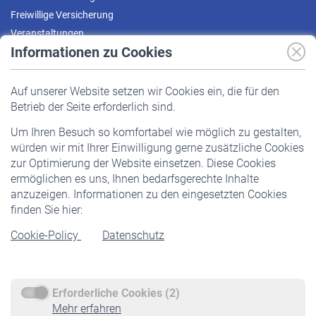
Freiwillige Versicherung
Veranstaltungen
Informationen zu Cookies
Versicherte
Auf unserer Website setzen wir Cookies ein, die für den
Pflichtversicherung
Betrieb der Seite erforderlich sind.
Freiwillige Versicherung
Um Ihren Besuch so komfortabel wie möglich zu gestalten,
Staatliche Förderung
würden wir mit Ihrer Einwilligung gerne zusätzliche Cookies
Veranstaltungen
zur Optimierung der Website einsetzen. Diese Cookies
ermöglichen es uns, Ihnen bedarfsgerechte Inhalte
anzuzeigen. Informationen zu den eingesetzten Cookies
Rentner
finden Sie hier:
Rentenbeginn
Cookie-Policy
Datenschutz
Rente beantragen
Rentenauszahlung
Erforderliche Cookies (2)
Service
Mehr erfahren