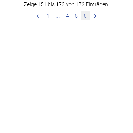
Zeige 151 bis 173 von 173 Einträgen.
Zwischenseiten Navigieren mit
1
...
4
5
6