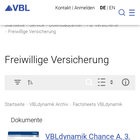
Kontakt
|
Anmelden
DE
|
EN
Mo
Suche
Startseite
Service
Downloadcenter
Für Versicherte
Freiwillige Versicherung
Freiwillige Versicherung
Startseite
VBLdynamik Archiv
Factsheets VBLdynamik
Dokumente
VBLdynamik Chance A, 3.