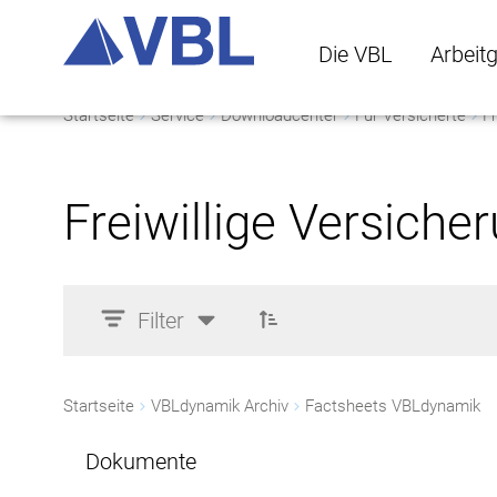
Die VBL
Arbeit
Startseite
Service
Downloadcenter
Für Versicherte
Fr
Die VBL Untermenü 
Arbeitge
Freiwillige Versiche
Filter
Startseite
VBLdynamik Archiv
Factsheets VBLdynamik
Dokumente