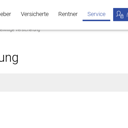
geber
Versicherte
Rentner
Service
eiwillige Versicherung
öffnen
ber Untermenü öffnen
Versicherte Untermenü öffnen
Rentner Untermenü öffnen
Service Untermen
Meine
rung