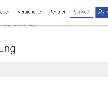
geber
Versicherte
Rentner
Service
eiwillige Versicherung
öffnen
ber Untermenü öffnen
Versicherte Untermenü öffnen
Rentner Untermenü öffnen
Service Untermen
Meine
rung