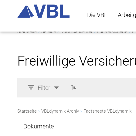
Die VBL
Arbeit
Startseite
Service
Downloadcenter
Für Versicherte
Fr
Die VBL Untermenü 
Arbeitge
Freiwillige Versiche
Filter
Startseite
VBLdynamik Archiv
Factsheets VBLdynamik
Dokumente