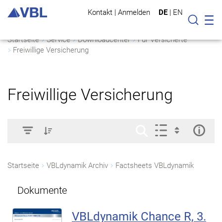
Kontakt
|
Anmelden
DE
|
EN
Mo
Suche
Startseite
Service
Downloadcenter
Für Versicherte
Freiwillige Versicherung
Freiwillige Versicherung
Startseite
VBLdynamik Archiv
Factsheets VBLdynamik
Dokumente
VBLdynamik Chance R, 3.