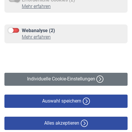
Service
Mehr erfahren
Informationen
Kontakt & Beratung
Downloadcenter
Webanalyse (2)
Online-Rechner
Mehr erfahren
VBLnewsletter
Kontakt
Impressum
Erklärung zur Barrierefreiheit
Individuelle Cookie-Einstellungen
Datenschutz
Cookie-Policy
Haftungsausschluss
Auswahl speichern
Alles akzeptieren
© VBL 2026