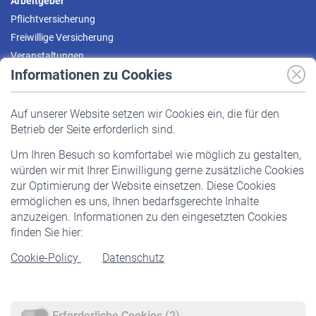
Arbeitgeber
Pflichtversicherung
Freiwillige Versicherung
Veranstaltungen
Informationen zu Cookies
Versicherte
Auf unserer Website setzen wir Cookies ein, die für den
Pflichtversicherung
Betrieb der Seite erforderlich sind.
Freiwillige Versicherung
Um Ihren Besuch so komfortabel wie möglich zu gestalten,
Staatliche Förderung
würden wir mit Ihrer Einwilligung gerne zusätzliche Cookies
Veranstaltungen
zur Optimierung der Website einsetzen. Diese Cookies
ermöglichen es uns, Ihnen bedarfsgerechte Inhalte
anzuzeigen. Informationen zu den eingesetzten Cookies
Rentner
finden Sie hier:
Rentenbeginn
Cookie-Policy
Datenschutz
Rente beantragen
Rentenauszahlung
Erforderliche Cookies (2)