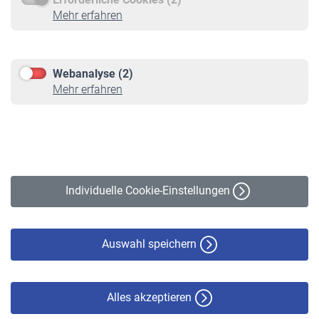
Service
Mehr erfahren
Informationen
Kontakt & Beratung
Downloadcenter
Webanalyse (2)
Online-Rechner
Mehr erfahren
VBLnewsletter
Kontakt
Impressum
Erklärung zur Barrierefreiheit
Individuelle Cookie-Einstellungen
Datenschutz
Cookie-Policy
Haftungsausschluss
Auswahl speichern
Alles akzeptieren
© VBL 2026