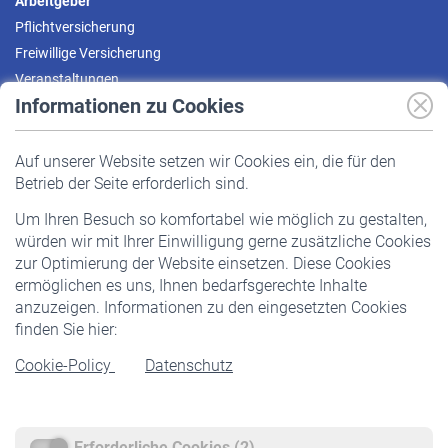
Arbeitgeber
Pflichtversicherung
Freiwillige Versicherung
Veranstaltungen
Informationen zu Cookies
Versicherte
Auf unserer Website setzen wir Cookies ein, die für den
Pflichtversicherung
Betrieb der Seite erforderlich sind.
Freiwillige Versicherung
Um Ihren Besuch so komfortabel wie möglich zu gestalten,
Staatliche Förderung
würden wir mit Ihrer Einwilligung gerne zusätzliche Cookies
Veranstaltungen
zur Optimierung der Website einsetzen. Diese Cookies
ermöglichen es uns, Ihnen bedarfsgerechte Inhalte
anzuzeigen. Informationen zu den eingesetzten Cookies
Rentner
finden Sie hier:
Rentenbeginn
Cookie-Policy
Datenschutz
Rente beantragen
Rentenauszahlung
Erforderliche Cookies (2)