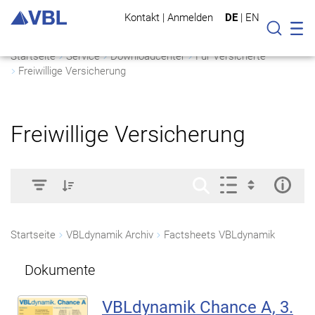
Kontakt
|
Anmelden
DE
|
EN
Mo
Suche
Startseite
Service
Downloadcenter
Für Versicherte
Freiwillige Versicherung
Freiwillige Versicherung
Startseite
VBLdynamik Archiv
Factsheets VBLdynamik
Dokumente
VBLdynamik Chance A, 3.