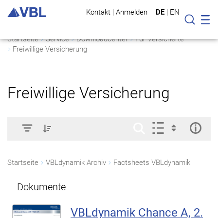
Kontakt
|
Anmelden
DE
|
EN
Mo
Suche
Startseite
Service
Downloadcenter
Für Versicherte
Freiwillige Versicherung
Freiwillige Versicherung
Startseite
VBLdynamik Archiv
Factsheets VBLdynamik
Dokumente
VBLdynamik Chance A, 2.