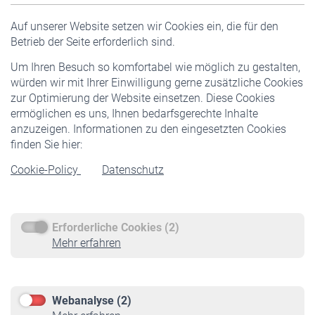
Versicherte
Auf unserer Website setzen wir Cookies ein, die für den
Pflichtversicherung
Betrieb der Seite erforderlich sind.
Freiwillige Versicherung
Um Ihren Besuch so komfortabel wie möglich zu gestalten,
Staatliche Förderung
würden wir mit Ihrer Einwilligung gerne zusätzliche Cookies
Veranstaltungen
zur Optimierung der Website einsetzen. Diese Cookies
ermöglichen es uns, Ihnen bedarfsgerechte Inhalte
anzuzeigen. Informationen zu den eingesetzten Cookies
Rentner
finden Sie hier:
Rentenbeginn
Cookie-Policy
Datenschutz
Rente beantragen
Rentenauszahlung
Erforderliche Cookies (2)
Service
Mehr erfahren
Informationen
Kontakt & Beratung
Downloadcenter
Webanalyse (2)
Online-Rechner