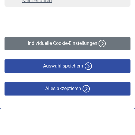
Mehr erfahren
VBLnewsletter
Kontakt
Impressum
Erklärung zur Barrierefreiheit
Individuelle Cookie-Einstellungen
Datenschutz
Cookie-Policy
Haftungsausschluss
Auswahl speichern
Alles akzeptieren
© VBL 2026