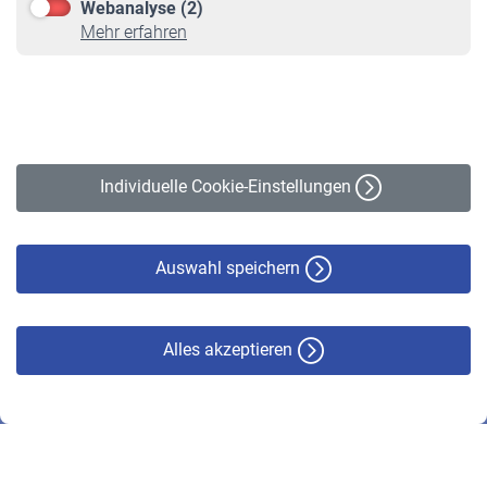
Webanalyse (2)
Online-Rechner
Mehr erfahren
VBLnewsletter
Kontakt
Impressum
Erklärung zur Barrierefreiheit
Individuelle Cookie-Einstellungen
Datenschutz
Cookie-Policy
Haftungsausschluss
Auswahl speichern
Alles akzeptieren
© VBL 2026