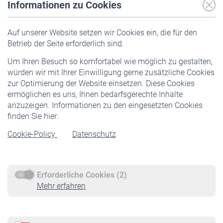
Informationen zu Cookies
Versicherte
Auf unserer Website setzen wir Cookies ein, die für den
Pflichtversicherung
Betrieb der Seite erforderlich sind.
Freiwillige Versicherung
Um Ihren Besuch so komfortabel wie möglich zu gestalten,
Staatliche Förderung
würden wir mit Ihrer Einwilligung gerne zusätzliche Cookies
Veranstaltungen
zur Optimierung der Website einsetzen. Diese Cookies
ermöglichen es uns, Ihnen bedarfsgerechte Inhalte
anzuzeigen. Informationen zu den eingesetzten Cookies
Rentner
finden Sie hier:
Rentenbeginn
Cookie-Policy
Datenschutz
Rente beantragen
Rentenauszahlung
Erforderliche Cookies (2)
Service
Mehr erfahren
Informationen
Kontakt & Beratung
Downloadcenter