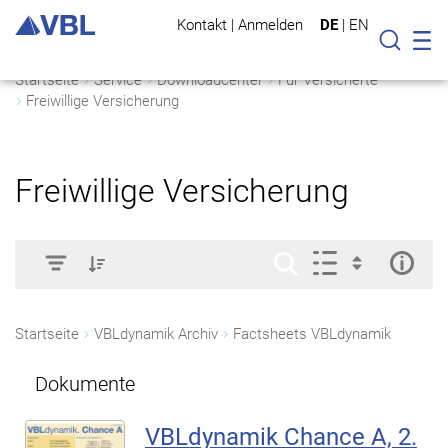
Kontakt
|
Anmelden
DE
|
EN
Mo
Suche
Startseite
Service
Downloadcenter
Für Versicherte
Freiwillige Versicherung
Freiwillige Versicherung
Startseite
VBLdynamik Archiv
Factsheets VBLdynamik
Dokumente
VBLdynamik Chance A, 2.