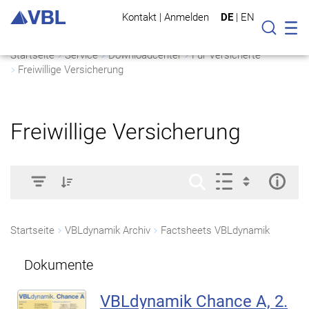
Kontakt
|
Anmelden
DE
|
EN
Mo
Suche
Startseite
Service
Downloadcenter
Für Versicherte
Freiwillige Versicherung
Freiwillige Versicherung
Startseite
VBLdynamik Archiv
Factsheets VBLdynamik
Dokumente
VBLdynamik Chance A, 2.