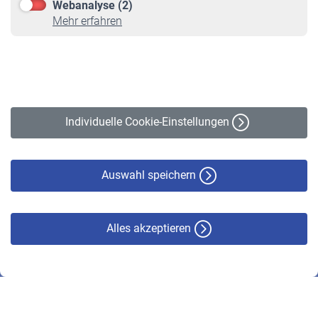
Webanalyse (2)
Online-Rechner
Mehr erfahren
VBLnewsletter
Kontakt
Impressum
Erklärung zur Barrierefreiheit
Individuelle Cookie-Einstellungen
Datenschutz
Cookie-Policy
Haftungsausschluss
Auswahl speichern
Alles akzeptieren
© VBL 2026