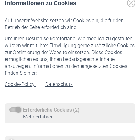
Informationen zu Cookies
Versicherte
Auf unserer Website setzen wir Cookies ein, die für den
Pflichtversicherung
Betrieb der Seite erforderlich sind.
Freiwillige Versicherung
Um Ihren Besuch so komfortabel wie möglich zu gestalten,
Staatliche Förderung
würden wir mit Ihrer Einwilligung gerne zusätzliche Cookies
Veranstaltungen
zur Optimierung der Website einsetzen. Diese Cookies
ermöglichen es uns, Ihnen bedarfsgerechte Inhalte
anzuzeigen. Informationen zu den eingesetzten Cookies
Rentner
finden Sie hier:
Rentenbeginn
Cookie-Policy
Datenschutz
Rente beantragen
Rentenauszahlung
Erforderliche Cookies (2)
Service
Mehr erfahren
Informationen
Kontakt & Beratung
Downloadcenter