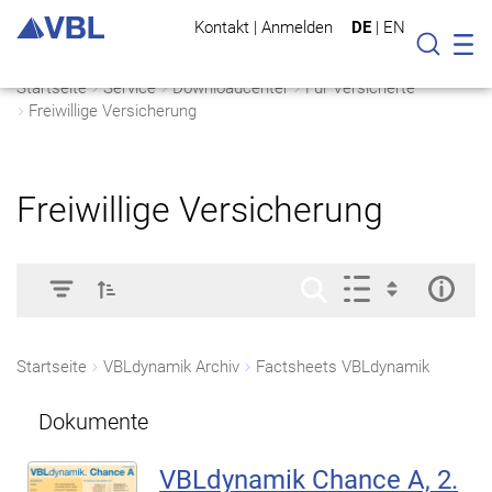
Kontakt
|
Anmelden
DE
|
EN
Mo
Suche
Startseite
Service
Downloadcenter
Für Versicherte
Freiwillige Versicherung
Freiwillige Versicherung
Startseite
VBLdynamik Archiv
Factsheets VBLdynamik
Dokumente
VBLdynamik Chance A, 2.