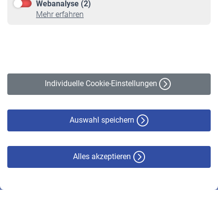
Webanalyse (2)
Online-Rechner
Mehr erfahren
VBLnewsletter
Kontakt
Impressum
Erklärung zur Barrierefreiheit
Individuelle Cookie-Einstellungen
Datenschutz
Cookie-Policy
Haftungsausschluss
Auswahl speichern
Alles akzeptieren
© VBL 2026