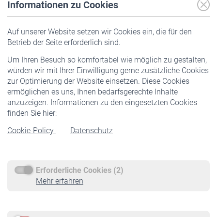
Informationen zu Cookies
Versicherte
Auf unserer Website setzen wir Cookies ein, die für den
Pflichtversicherung
Betrieb der Seite erforderlich sind.
Freiwillige Versicherung
Um Ihren Besuch so komfortabel wie möglich zu gestalten,
Staatliche Förderung
würden wir mit Ihrer Einwilligung gerne zusätzliche Cookies
Veranstaltungen
zur Optimierung der Website einsetzen. Diese Cookies
ermöglichen es uns, Ihnen bedarfsgerechte Inhalte
anzuzeigen. Informationen zu den eingesetzten Cookies
Rentner
finden Sie hier:
Rentenbeginn
Cookie-Policy
Datenschutz
Rente beantragen
Rentenauszahlung
Erforderliche Cookies (2)
Service
Mehr erfahren
Informationen
Kontakt & Beratung
Downloadcenter