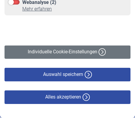
Webanalyse (2)
Online-Rechner
Mehr erfahren
VBLnewsletter
Kontakt
Impressum
Erklärung zur Barrierefreiheit
Individuelle Cookie-Einstellungen
Datenschutz
Cookie-Policy
Haftungsausschluss
Auswahl speichern
Alles akzeptieren
© VBL 2026