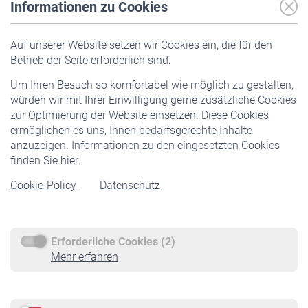
Informationen zu Cookies
Versicherte
Auf unserer Website setzen wir Cookies ein, die für den
Pflichtversicherung
Betrieb der Seite erforderlich sind.
Freiwillige Versicherung
Um Ihren Besuch so komfortabel wie möglich zu gestalten,
Staatliche Förderung
würden wir mit Ihrer Einwilligung gerne zusätzliche Cookies
Veranstaltungen
zur Optimierung der Website einsetzen. Diese Cookies
ermöglichen es uns, Ihnen bedarfsgerechte Inhalte
anzuzeigen. Informationen zu den eingesetzten Cookies
Rentner
finden Sie hier:
Rentenbeginn
Cookie-Policy
Datenschutz
Rente beantragen
Rentenauszahlung
Erforderliche Cookies (2)
Service
Mehr erfahren
Informationen
Kontakt & Beratung
Downloadcenter