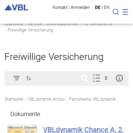
Kontakt
|
Anmelden
DE
|
EN
Mo
Suche
Startseite
Service
Downloadcenter
Für Versicherte
Freiwillige Versicherung
Freiwillige Versicherung
Startseite
VBLdynamik Archiv
Factsheets VBLdynamik
Dokumente
VBLdynamik Chance A, 2.