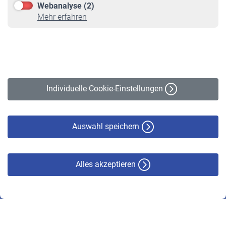
Webanalyse (2)
Online-Rechner
Mehr erfahren
VBLnewsletter
Kontakt
Impressum
Erklärung zur Barrierefreiheit
Individuelle Cookie-Einstellungen
Datenschutz
Cookie-Policy
Haftungsausschluss
Auswahl speichern
Alles akzeptieren
© VBL 2026