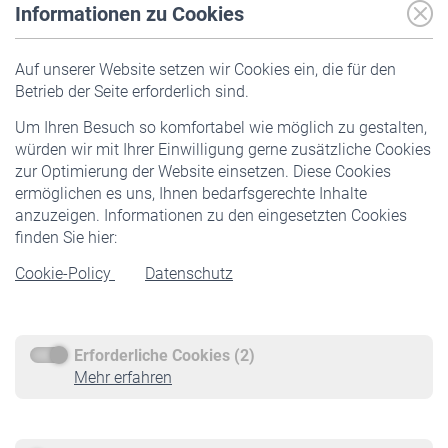
Informationen zu Cookies
Versicherte
Auf unserer Website setzen wir Cookies ein, die für den
Pflichtversicherung
Betrieb der Seite erforderlich sind.
Freiwillige Versicherung
Um Ihren Besuch so komfortabel wie möglich zu gestalten,
Staatliche Förderung
würden wir mit Ihrer Einwilligung gerne zusätzliche Cookies
Veranstaltungen
zur Optimierung der Website einsetzen. Diese Cookies
ermöglichen es uns, Ihnen bedarfsgerechte Inhalte
anzuzeigen. Informationen zu den eingesetzten Cookies
Rentner
finden Sie hier:
Rentenbeginn
Cookie-Policy
Datenschutz
Rente beantragen
Rentenauszahlung
Erforderliche Cookies (2)
Service
Mehr erfahren
Informationen
Kontakt & Beratung
Downloadcenter