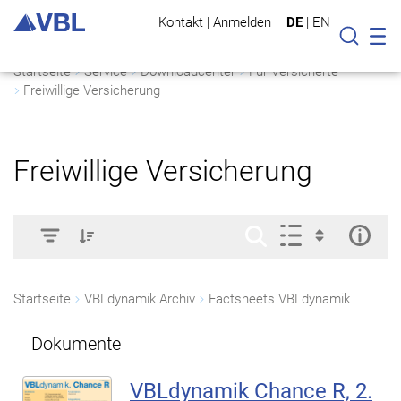
Kontakt
|
Anmelden
DE
|
EN
Mo
Suche
Startseite
Service
Downloadcenter
Für Versicherte
Freiwillige Versicherung
Freiwillige Versicherung
Startseite
VBLdynamik Archiv
Factsheets VBLdynamik
Dokumente
VBLdynamik Chance R, 2.