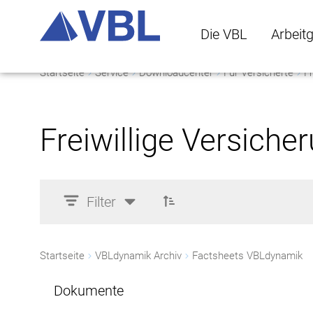
Die VBL
Arbeit
Startseite
Service
Downloadcenter
Für Versicherte
Fr
Die VBL Untermenü 
Arbeitge
Freiwillige Versiche
Filter
Startseite
VBLdynamik Archiv
Factsheets VBLdynamik
Dokumente