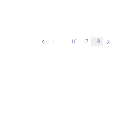
Zwischenseiten Navigieren m
1
...
16
17
18