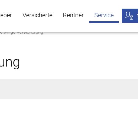
geber
Versicherte
Rentner
Service
eiwillige Versicherung
öffnen
ber Untermenü öffnen
Versicherte Untermenü öffnen
Rentner Untermenü öffnen
Service Untermen
Meine
rung