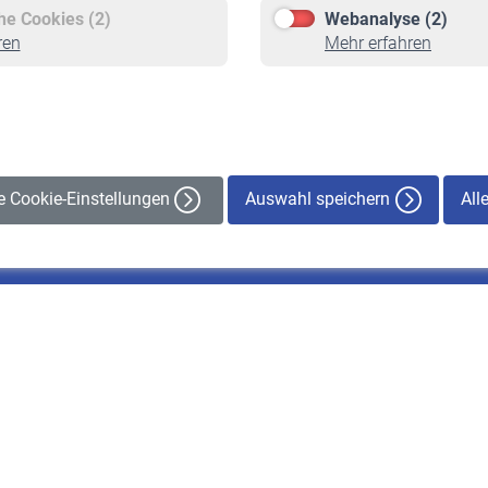
Freiwillige Versicherung
Rente beantragen
che Cookies (2)
Webanalyse (2)
Staatliche Förderung
Rentenauszahlung
ren
Mehr erfahren
Veranstaltungen
Auswahl speichern
All
le Cookie-Einstellungen