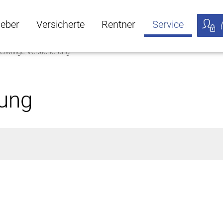
geber
Versicherte
Rentner
Service
eiwillige Versicherung
öffnen
ber Untermenü öffnen
Versicherte Untermenü öffnen
Rentner Untermenü öffnen
Service Untermen
Meine
rung