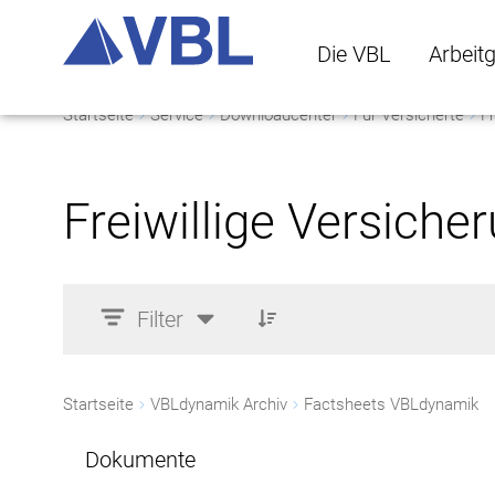
Die VBL
Arbeit
Startseite
Service
Downloadcenter
Für Versicherte
Fr
Die VBL Untermenü 
Arbeitge
Freiwillige Versiche
Filter
Startseite
VBLdynamik Archiv
Factsheets VBLdynamik
Dokumente