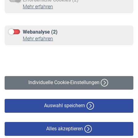
Service
Mehr erfahren
Informationen
Kontakt & Beratung
Downloadcenter
Webanalyse (2)
Online-Rechner
Mehr erfahren
VBLnewsletter
Kontakt
Impressum
Erklärung zur Barrierefreiheit
Individuelle Cookie-Einstellungen
Datenschutz
Cookie-Policy
Haftungsausschluss
Auswahl speichern
Alles akzeptieren
© VBL 2026