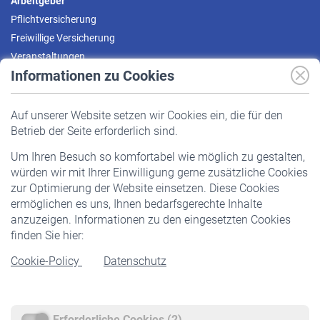
Arbeitgeber
Pflichtversicherung
Freiwillige Versicherung
Veranstaltungen
Informationen zu Cookies
Versicherte
Auf unserer Website setzen wir Cookies ein, die für den
Pflichtversicherung
Betrieb der Seite erforderlich sind.
Freiwillige Versicherung
Um Ihren Besuch so komfortabel wie möglich zu gestalten,
Staatliche Förderung
würden wir mit Ihrer Einwilligung gerne zusätzliche Cookies
Veranstaltungen
zur Optimierung der Website einsetzen. Diese Cookies
ermöglichen es uns, Ihnen bedarfsgerechte Inhalte
anzuzeigen. Informationen zu den eingesetzten Cookies
Rentner
finden Sie hier:
Rentenbeginn
Cookie-Policy
Datenschutz
Rente beantragen
Rentenauszahlung
Erforderliche Cookies (2)