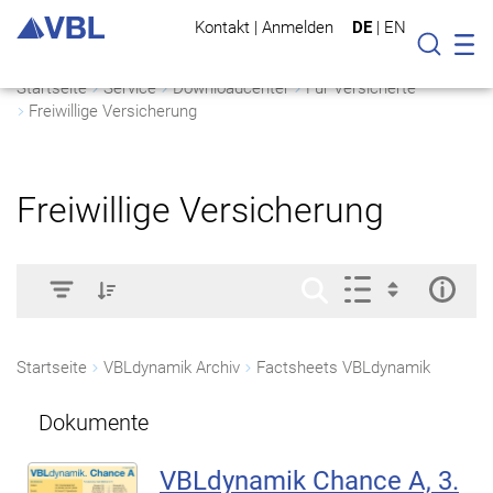
Kontakt
|
Anmelden
DE
|
EN
Mo
Suche
Startseite
Service
Downloadcenter
Für Versicherte
Freiwillige Versicherung
Freiwillige Versicherung
Startseite
VBLdynamik Archiv
Factsheets VBLdynamik
Dokumente
VBLdynamik Chance A, 3.