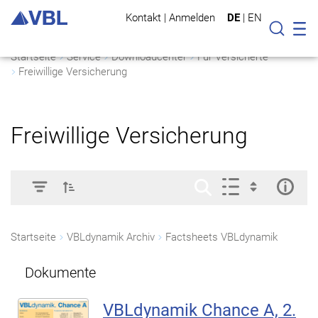
Kontakt
|
Anmelden
DE
|
EN
Mo
Suche
Startseite
Service
Downloadcenter
Für Versicherte
Freiwillige Versicherung
Freiwillige Versicherung
Startseite
VBLdynamik Archiv
Factsheets VBLdynamik
Dokumente
VBLdynamik Chance A, 2.