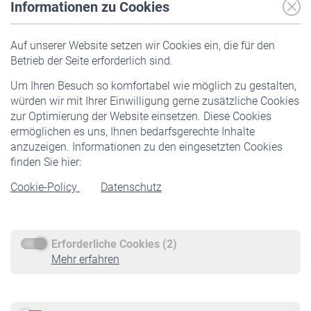
Informationen zu Cookies
Versicherte
Auf unserer Website setzen wir Cookies ein, die für den
Pflichtversicherung
Betrieb der Seite erforderlich sind.
Freiwillige Versicherung
Um Ihren Besuch so komfortabel wie möglich zu gestalten,
Staatliche Förderung
würden wir mit Ihrer Einwilligung gerne zusätzliche Cookies
Veranstaltungen
zur Optimierung der Website einsetzen. Diese Cookies
ermöglichen es uns, Ihnen bedarfsgerechte Inhalte
anzuzeigen. Informationen zu den eingesetzten Cookies
Rentner
finden Sie hier:
Rentenbeginn
Cookie-Policy
Datenschutz
Rente beantragen
Rentenauszahlung
Erforderliche Cookies (2)
Service
Mehr erfahren
Informationen
Kontakt & Beratung
Downloadcenter