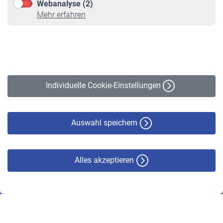
Webanalyse (2)
Online-Rechner
Mehr erfahren
VBLnewsletter
Kontakt
Impressum
Erklärung zur Barrierefreiheit
Individuelle Cookie-Einstellungen
Datenschutz
Cookie-Policy
Haftungsausschluss
Auswahl speichern
Alles akzeptieren
© VBL 2026