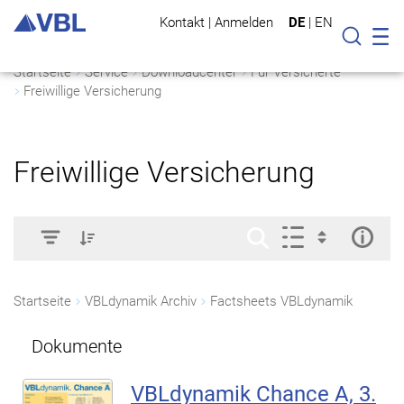
Kontakt
|
Anmelden
DE
|
EN
Mo
Suche
Startseite
Service
Downloadcenter
Für Versicherte
Freiwillige Versicherung
Freiwillige Versicherung
Startseite
VBLdynamik Archiv
Factsheets VBLdynamik
Dokumente
VBLdynamik Chance A, 3.