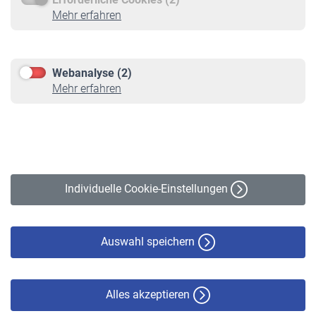
Service
Mehr erfahren
Informationen
Kontakt & Beratung
Downloadcenter
Webanalyse (2)
Online-Rechner
Mehr erfahren
VBLnewsletter
Kontakt
Impressum
Erklärung zur Barrierefreiheit
Individuelle Cookie-Einstellungen
Datenschutz
Cookie-Policy
Haftungsausschluss
Auswahl speichern
Alles akzeptieren
© VBL 2026