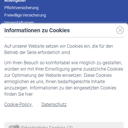
Arbeitgeber
Pflichtversicherung
Freiwillige Versicherung
Veranstaltungen
Informationen zu Cookies
Versicherte
Auf unserer Website setzen wir Cookies ein, die für den
Pflichtversicherung
Betrieb der Seite erforderlich sind.
Freiwillige Versicherung
Um Ihren Besuch so komfortabel wie möglich zu gestalten,
Staatliche Förderung
würden wir mit Ihrer Einwilligung gerne zusätzliche Cookies
Veranstaltungen
zur Optimierung der Website einsetzen. Diese Cookies
ermöglichen es uns, Ihnen bedarfsgerechte Inhalte
anzuzeigen. Informationen zu den eingesetzten Cookies
Rentner
finden Sie hier:
Rentenbeginn
Cookie-Policy
Datenschutz
Rente beantragen
Rentenauszahlung
Erforderliche Cookies (2)