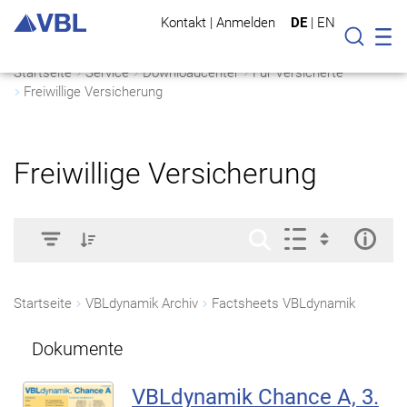
Kontakt
|
Anmelden
DE
|
EN
Mo
Suche
Startseite
Service
Downloadcenter
Für Versicherte
Freiwillige Versicherung
Freiwillige Versicherung
Startseite
VBLdynamik Archiv
Factsheets VBLdynamik
Dokumente
VBLdynamik Chance A, 3.