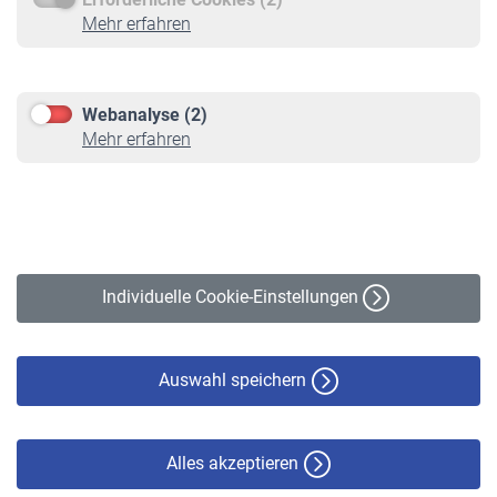
Service
Mehr erfahren
Informationen
Kontakt & Beratung
Downloadcenter
Webanalyse (2)
Online-Rechner
Mehr erfahren
VBLnewsletter
Kontakt
Impressum
Erklärung zur Barrierefreiheit
Individuelle Cookie-Einstellungen
Datenschutz
Cookie-Policy
Haftungsausschluss
Auswahl speichern
Alles akzeptieren
© VBL 2026