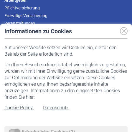
Arbeitgeber
Pflichtversicherung
Freiwillige Versicherung
Veranstaltungen
Informationen zu Cookies
Versicherte
Auf unserer Website setzen wir Cookies ein, die für den
Pflichtversicherung
Betrieb der Seite erforderlich sind.
Freiwillige Versicherung
Um Ihren Besuch so komfortabel wie möglich zu gestalten,
Staatliche Förderung
würden wir mit Ihrer Einwilligung gerne zusätzliche Cookies
Veranstaltungen
zur Optimierung der Website einsetzen. Diese Cookies
ermöglichen es uns, Ihnen bedarfsgerechte Inhalte
anzuzeigen. Informationen zu den eingesetzten Cookies
Rentner
finden Sie hier:
Rentenbeginn
Cookie-Policy
Datenschutz
Rente beantragen
Rentenauszahlung
Erforderliche Cookies (2)