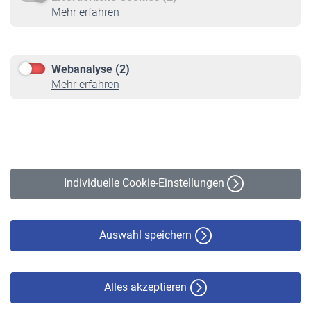
Service
Mehr erfahren
Informationen
Kontakt & Beratung
Downloadcenter
Webanalyse (2)
Online-Rechner
Mehr erfahren
VBLnewsletter
Kontakt
Impressum
Erklärung zur Barrierefreiheit
Individuelle Cookie-Einstellungen
Datenschutz
Cookie-Policy
Haftungsausschluss
Auswahl speichern
Alles akzeptieren
© VBL 2026