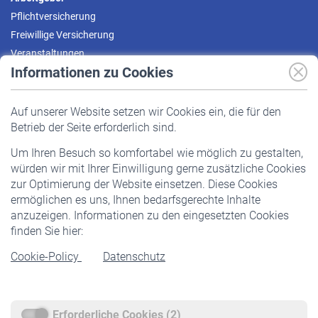
Pflichtversicherung
Freiwillige Versicherung
Veranstaltungen
Informationen zu Cookies
Versicherte
Auf unserer Website setzen wir Cookies ein, die für den
Pflichtversicherung
Betrieb der Seite erforderlich sind.
Freiwillige Versicherung
Um Ihren Besuch so komfortabel wie möglich zu gestalten,
Staatliche Förderung
würden wir mit Ihrer Einwilligung gerne zusätzliche Cookies
Veranstaltungen
zur Optimierung der Website einsetzen. Diese Cookies
ermöglichen es uns, Ihnen bedarfsgerechte Inhalte
anzuzeigen. Informationen zu den eingesetzten Cookies
Rentner
finden Sie hier:
Rentenbeginn
Cookie-Policy
Datenschutz
Rente beantragen
Rentenauszahlung
Erforderliche Cookies (2)