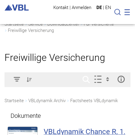
Kontakt
|
Anmelden
DE
|
EN
Mo
Suche
Startseite
Service
Downloadcenter
Für Versicherte
Freiwillige Versicherung
Freiwillige Versicherung
Startseite
VBLdynamik Archiv
Factsheets VBLdynamik
Dokumente
VBLdynamik Chance R, 1.