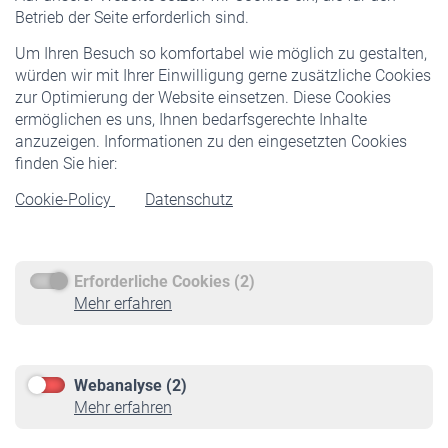
Pflichtversicherung
Betrieb der Seite erforderlich sind.
Freiwillige Versicherung
Um Ihren Besuch so komfortabel wie möglich zu gestalten,
Staatliche Förderung
würden wir mit Ihrer Einwilligung gerne zusätzliche Cookies
Veranstaltungen
zur Optimierung der Website einsetzen. Diese Cookies
ermöglichen es uns, Ihnen bedarfsgerechte Inhalte
anzuzeigen. Informationen zu den eingesetzten Cookies
Rentner
finden Sie hier:
Rentenbeginn
Cookie-Policy
Datenschutz
Rente beantragen
Rentenauszahlung
Erforderliche Cookies (2)
Service
Mehr erfahren
Informationen
Kontakt & Beratung
Downloadcenter
Webanalyse (2)
Online-Rechner
Mehr erfahren
VBLnewsletter
Kontakt