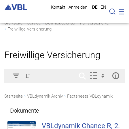
Kontakt
|
Anmelden
DE
|
EN
Mo
Suche
Startseite
Service
Downloadcenter
Für Versicherte
Freiwillige Versicherung
Freiwillige Versicherung
Startseite
VBLdynamik Archiv
Factsheets VBLdynamik
Dokumente
VBLdynamik Chance R, 2.