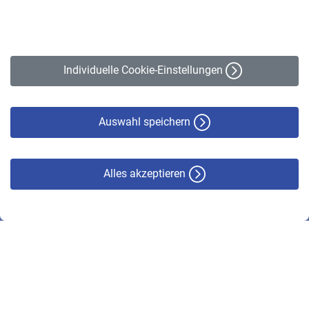
Impressum
Erklärung zur Barrierefreiheit
Individuelle Cookie-Einstellungen
Datenschutz
Cookie-Policy
Haftungsausschluss
Auswahl speichern
Alles akzeptieren
© VBL 2026