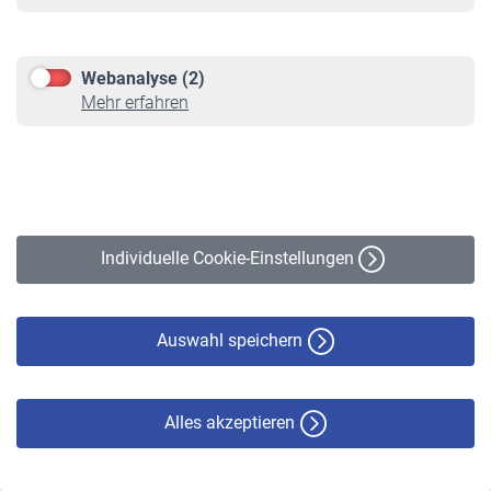
Informationen
Kontakt & Beratung
Downloadcenter
Webanalyse (2)
Online-Rechner
Mehr erfahren
VBLnewsletter
Kontakt
Impressum
Erklärung zur Barrierefreiheit
Individuelle Cookie-Einstellungen
Datenschutz
Cookie-Policy
Haftungsausschluss
Auswahl speichern
Alles akzeptieren
© VBL 2026