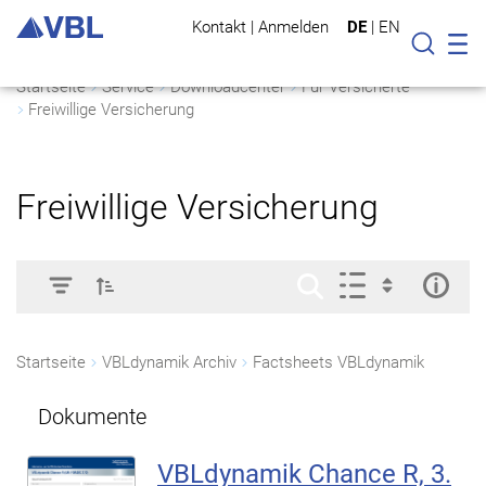
Kontakt
|
Anmelden
DE
|
EN
Mo
Suche
Startseite
Service
Downloadcenter
Für Versicherte
Freiwillige Versicherung
Freiwillige Versicherung
Startseite
VBLdynamik Archiv
Factsheets VBLdynamik
Dokumente
VBLdynamik Chance R, 3.