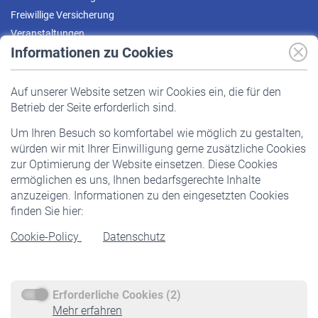
Freiwillige Versicherung
Veranstaltungen
Informationen zu Cookies
Versicherte
Auf unserer Website setzen wir Cookies ein, die für den
Pflichtversicherung
Betrieb der Seite erforderlich sind.
Freiwillige Versicherung
Um Ihren Besuch so komfortabel wie möglich zu gestalten,
Staatliche Förderung
würden wir mit Ihrer Einwilligung gerne zusätzliche Cookies
Veranstaltungen
zur Optimierung der Website einsetzen. Diese Cookies
ermöglichen es uns, Ihnen bedarfsgerechte Inhalte
anzuzeigen. Informationen zu den eingesetzten Cookies
Rentner
finden Sie hier:
Rentenbeginn
Cookie-Policy
Datenschutz
Rente beantragen
Rentenauszahlung
Erforderliche Cookies (2)
Service
Mehr erfahren