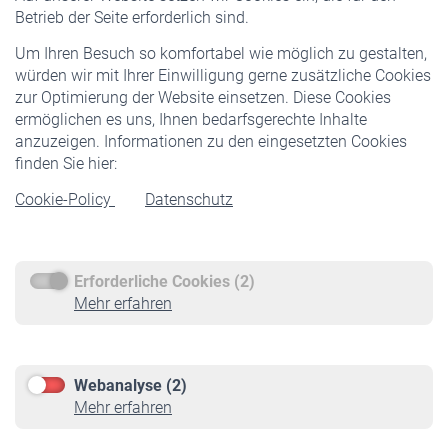
Pflichtversicherung
Betrieb der Seite erforderlich sind.
Freiwillige Versicherung
Um Ihren Besuch so komfortabel wie möglich zu gestalten,
Staatliche Förderung
würden wir mit Ihrer Einwilligung gerne zusätzliche Cookies
Veranstaltungen
zur Optimierung der Website einsetzen. Diese Cookies
ermöglichen es uns, Ihnen bedarfsgerechte Inhalte
anzuzeigen. Informationen zu den eingesetzten Cookies
Rentner
finden Sie hier:
Rentenbeginn
Cookie-Policy
Datenschutz
Rente beantragen
Rentenauszahlung
Erforderliche Cookies (2)
Service
Mehr erfahren
Informationen
Kontakt & Beratung
Downloadcenter
Webanalyse (2)
Online-Rechner
Mehr erfahren
VBLnewsletter
Kontakt