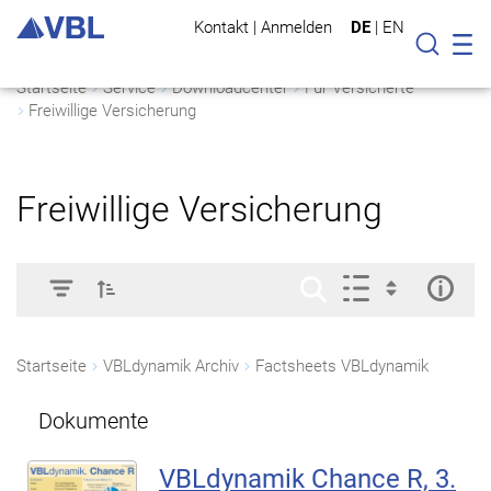
Kontakt
|
Anmelden
DE
|
EN
Mo
Suche
Startseite
Service
Downloadcenter
Für Versicherte
Freiwillige Versicherung
Freiwillige Versicherung
Startseite
VBLdynamik Archiv
Factsheets VBLdynamik
Dokumente
VBLdynamik Chance R, 3.