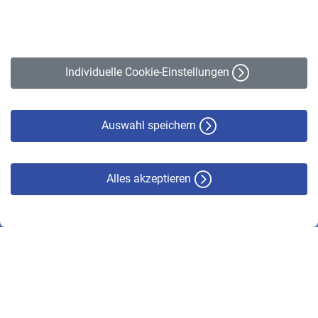
Impressum
Erklärung zur Barrierefreiheit
Individuelle Cookie-Einstellungen
Datenschutz
Cookie-Policy
Haftungsausschluss
Auswahl speichern
Alles akzeptieren
© VBL 2026