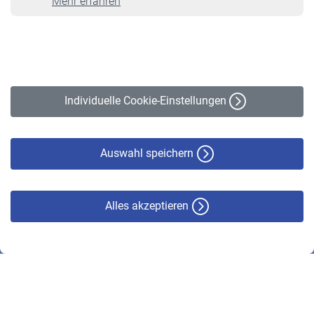
Mehr erfahren
VBLnewsletter
Kontakt
Impressum
Erklärung zur Barrierefreiheit
Individuelle Cookie-Einstellungen
Datenschutz
Cookie-Policy
Haftungsausschluss
Auswahl speichern
Alles akzeptieren
© VBL 2026