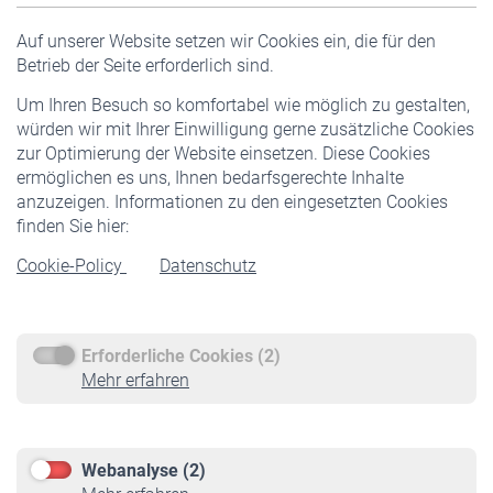
Versicherte
Auf unserer Website setzen wir Cookies ein, die für den
Pflichtversicherung
Betrieb der Seite erforderlich sind.
Freiwillige Versicherung
Um Ihren Besuch so komfortabel wie möglich zu gestalten,
Staatliche Förderung
würden wir mit Ihrer Einwilligung gerne zusätzliche Cookies
Veranstaltungen
zur Optimierung der Website einsetzen. Diese Cookies
ermöglichen es uns, Ihnen bedarfsgerechte Inhalte
anzuzeigen. Informationen zu den eingesetzten Cookies
Rentner
finden Sie hier:
Rentenbeginn
Cookie-Policy
Datenschutz
Rente beantragen
Rentenauszahlung
Erforderliche Cookies (2)
Service
Mehr erfahren
Informationen
Kontakt & Beratung
Downloadcenter
Webanalyse (2)
Online-Rechner