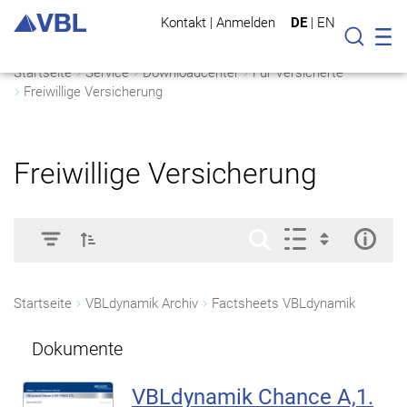
Kontakt
|
Anmelden
DE
|
EN
Mo
Suche
Startseite
Service
Downloadcenter
Für Versicherte
Freiwillige Versicherung
Freiwillige Versicherung
Startseite
VBLdynamik Archiv
Factsheets VBLdynamik
Dokumente
VBLdynamik Chance A,1.