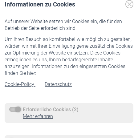
Informationen zu Cookies
Versicherte
Auf unserer Website setzen wir Cookies ein, die für den
Pflichtversicherung
Betrieb der Seite erforderlich sind.
Freiwillige Versicherung
Um Ihren Besuch so komfortabel wie möglich zu gestalten,
Staatliche Förderung
würden wir mit Ihrer Einwilligung gerne zusätzliche Cookies
Veranstaltungen
zur Optimierung der Website einsetzen. Diese Cookies
ermöglichen es uns, Ihnen bedarfsgerechte Inhalte
anzuzeigen. Informationen zu den eingesetzten Cookies
Rentner
finden Sie hier:
Rentenbeginn
Cookie-Policy
Datenschutz
Rente beantragen
Rentenauszahlung
Erforderliche Cookies (2)
Service
Mehr erfahren
Informationen
Kontakt & Beratung
Downloadcenter