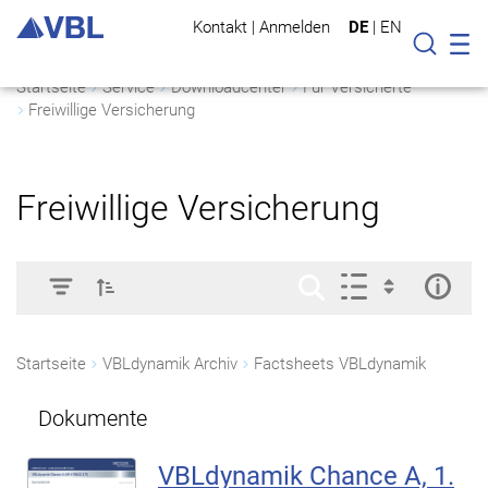
Kontakt
|
Anmelden
DE
|
EN
Mo
Suche
Startseite
Service
Downloadcenter
Für Versicherte
Freiwillige Versicherung
Freiwillige Versicherung
Startseite
VBLdynamik Archiv
Factsheets VBLdynamik
Dokumente
VBLdynamik Chance A, 1.