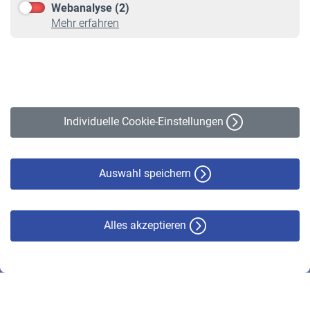
Webanalyse (2)
Online-Rechner
Mehr erfahren
VBLnewsletter
Kontakt
Impressum
Erklärung zur Barrierefreiheit
Individuelle Cookie-Einstellungen
Datenschutz
Cookie-Policy
Haftungsausschluss
Auswahl speichern
Alles akzeptieren
© VBL 2026