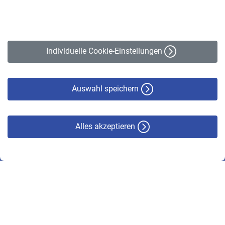
Impressum
Erklärung zur Barrierefreiheit
Individuelle Cookie-Einstellungen
Datenschutz
Cookie-Policy
Haftungsausschluss
Auswahl speichern
Alles akzeptieren
© VBL 2026