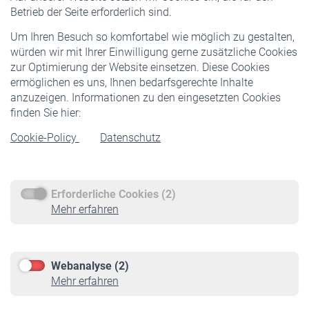
Pflichtversicherung
Betrieb der Seite erforderlich sind.
Freiwillige Versicherung
Um Ihren Besuch so komfortabel wie möglich zu gestalten,
Staatliche Förderung
würden wir mit Ihrer Einwilligung gerne zusätzliche Cookies
Veranstaltungen
zur Optimierung der Website einsetzen. Diese Cookies
ermöglichen es uns, Ihnen bedarfsgerechte Inhalte
anzuzeigen. Informationen zu den eingesetzten Cookies
Rentner
finden Sie hier:
Rentenbeginn
Cookie-Policy
Datenschutz
Rente beantragen
Rentenauszahlung
Erforderliche Cookies (2)
Service
Mehr erfahren
Informationen
Kontakt & Beratung
Downloadcenter
Webanalyse (2)
Online-Rechner
Mehr erfahren
VBLnewsletter
Kontakt