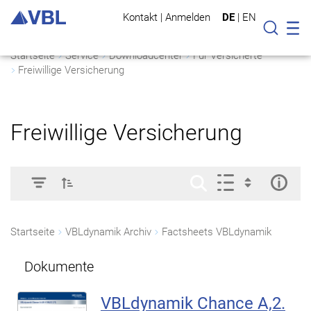
Kontakt
|
Anmelden
DE
|
EN
Mo
Suche
Startseite
Service
Downloadcenter
Für Versicherte
Freiwillige Versicherung
Freiwillige Versicherung
Startseite
VBLdynamik Archiv
Factsheets VBLdynamik
Dokumente
VBLdynamik Chance A,2.