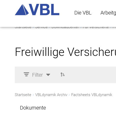
Die VBL
Arbeit
Startseite
Service
Downloadcenter
Für Versicherte
Fr
Die VBL Untermenü 
Arbeitge
Freiwillige Versiche
Filter
Startseite
VBLdynamik Archiv
Factsheets VBLdynamik
Dokumente