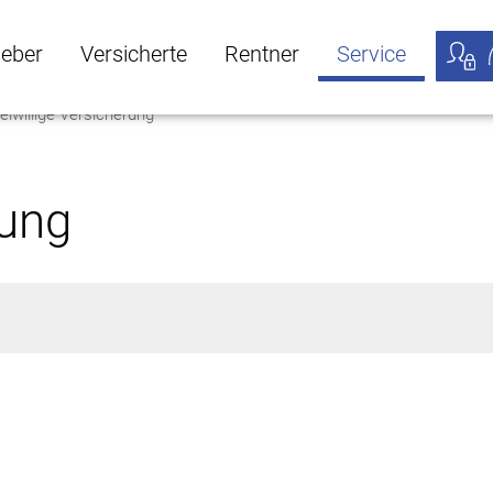
geber
Versicherte
Rentner
Service
eiwillige Versicherung
öffnen
ber Untermenü öffnen
Versicherte Untermenü öffnen
Rentner Untermenü öffnen
Service Untermen
Meine
rung